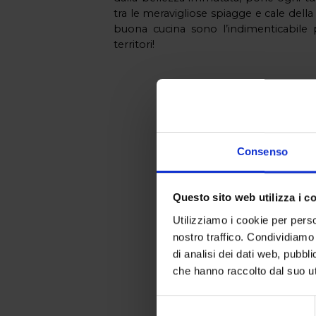
tra le meravigliose spiagge e cale del
buona cucina sono l’indimenticabile
territori! 
Consenso
Questo sito web utilizza i c
Utilizziamo i cookie per perso
nostro traffico. Condividiamo 
di analisi dei dati web, pubbl
che hanno raccolto dal suo uti
Selezione