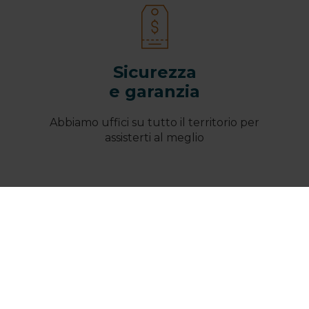
Sicurezza
e garanzia
Abbiamo uffici su tutto il territorio per
assisterti al meglio
Chi Siamo
Destinazione Sicilia