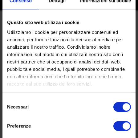
Consenso
Dettagli
Informazioni sui cookie
Questo sito web utilizza i cookie
Contattaci per info e
Utilizziamo i cookie per personalizzare contenuti ed
prenotazioni
annunci, per fornire funzionalità dei social media e per
analizzare il nostro traffico. Condividiamo inoltre
informazioni sul modo in cui utilizza il nostro sito con i
Richiedi informazioni compilando il
nostri partner che si occupano di analisi dei dati web,
seguente modulo, oppure chiamaci
pubblicità e social media, i quali potrebbero combinarle
allo 0923 038500 (mobile: +39
con altre informazioni che ha fornito loro o che hanno
raccolto dal suo utilizzo dei loro servizi.
3356236090 oppure +39 3474698006).
Ti assisteremo nella scelta della
Selezione
location ideale per il tuo soggiorno.
Necessari
del
consenso
Preferenze